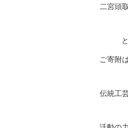
二宮頭
ご寄附
伝統工
活動の