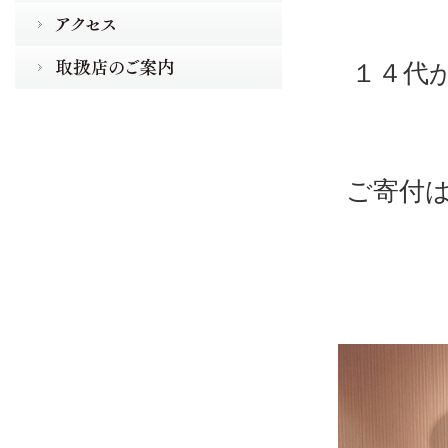
１４代
ご寄付