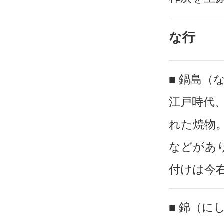
な行
■ 鍋島（
江戸時代
れた焼物
などがあ
付けは今
■ 錦（に