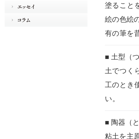
塗ること
絵の色絵
有の筆を
■ 土型（
土でつく
工のとき
い。
■ 陶器（
粘土を主