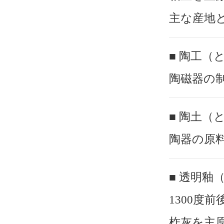
主な産地
■ 陶工（
陶磁器の
■ 陶土（
陶器の原
■ 透明釉
1300度
柞灰を主