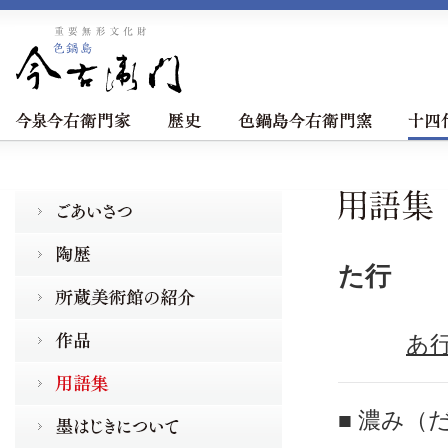
た行
あ
■ 濃み（