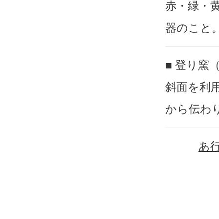
赤・緑・
器のこと
■ 登り窯
斜面を利
から伝わ
あ